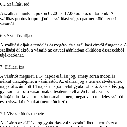
6.2 Szállítási idő
A szállítás munkanapokon 07:00 és 17:00 óra között történik. A
szállítás pontos időpontjáról a szállítást végző partner külön értesíti a
vásárlót.
6.3 Szállítási díjak
A szállítási díjak a rendelés összegétől és a szállítási címtől függenek. A
szállítási díjakról a vásárló az egyedi ajánlatban elküldött összegekből
tájékozódhat.
7. Elállási jog
A vásárlót megilleti a 14 napos elállási jog, amely során indoklás
nélkül visszaléphet a vásárlástól. Az elállási jog a termék átvételének
napjától számított 14 naptári napon belül gyakorolható. Az elállási jog
gyakorlásához a vásárlónak értesítenie kell a Webáruházat az
info@terburkolataruhaz.hu e-mail címen, megadva a rendelés számát
és a visszaküldés okát (nem kötelező).
7.1 Visszaküldés menete
A vásárló az elállási jog gyakorlásával visszaküldheti a terméket a