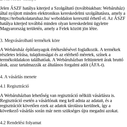
Jelen ÁSZF hatálya kiterjed a Szolgáltató (továbbiakban: Webáruház)
által nyújtott minden elektronikus kereskedelmi szolgáltatásra, amely a
https://terburkolataruhaz.hu/ weboldalon keresztül érhető el. Az ÁSZF
hatálya kiterjed továbbá minden olyan kereskedelmi ügyletre
Magyarország területén, amely a Felek között jön létre.
3. Megvásárolható termékek köre
A Webáruház építőanyagok értékesítésével foglalkozik. A termékek
részletes leírása, tulajdonságai és az elérhető méretek, színek a
termékoldalakon találhatóak. A Webáruházban feltüntetett árak bruttó
árak, azaz tartalmazzák az általános forgalmi adót (ÁFA-t).
4. A vásárlás menete
4.1 Regisztráció
A Webáruházban lehetőség van regisztráció nélküli vásárlásra is.
Regisztráció esetén a vásárlónak meg kell adnia az adatait, és a
regisztrációt követően ezek az adatok tárolásra kerülnek, így a
következő vásárlás során már nem szükséges újra megadni azokat.
4.2 Rendelési folyamat