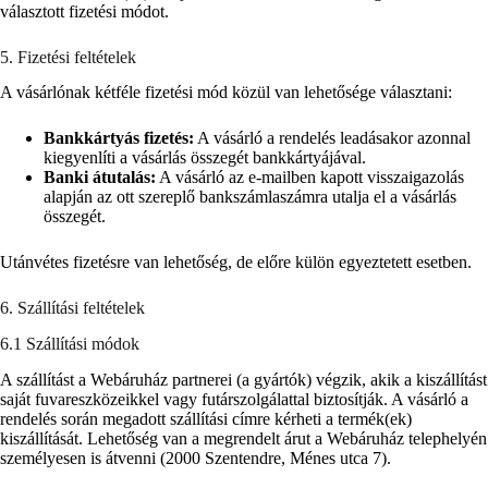
választott fizetési módot.
5. Fizetési feltételek
A vásárlónak kétféle fizetési mód közül van lehetősége választani:
Bankkártyás fizetés:
A vásárló a rendelés leadásakor azonnal
kiegyenlíti a vásárlás összegét bankkártyájával.
Banki átutalás:
A vásárló az e-mailben kapott visszaigazolás
alapján az ott szereplő bankszámlaszámra utalja el a vásárlás
összegét.
Utánvétes fizetésre van lehetőség, de előre külön egyeztetett esetben.
6. Szállítási feltételek
6.1 Szállítási módok
A szállítást a Webáruház partnerei (a gyártók) végzik, akik a kiszállítást
saját fuvareszközeikkel vagy futárszolgálattal biztosítják. A vásárló a
rendelés során megadott szállítási címre kérheti a termék(ek)
kiszállítását. Lehetőség van a megrendelt árut a Webáruház telephelyén
személyesen is átvenni (2000 Szentendre, Ménes utca 7).