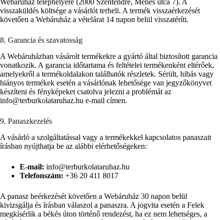
Webáruház telephelyére (2000 Szentendre, Ménes utca 7). A
visszaküldés költsége a vásárlót terheli. A termék visszaérkezését
követően a Webáruház a vételárat 14 napon belül visszatéríti.
8. Garancia és szavatosság
A Webáruházban vásárolt termékekre a gyártó által biztosított garancia
vonatkozik. A garancia időtartama és feltételei termékenként eltérőek,
amelyekről a termékoldalakon találhatók részletek. Sérült, hibás vagy
hiányos termékek esetén a vásárlónak lehetősége van jegyzőkönyvet
készíteni és fényképeket csatolva jelezni a problémát az
info@terburkolataruhaz.hu e-mail címen.
9. Panaszkezelés
A vásárló a szolgáltatással vagy a termékekkel kapcsolatos panaszait
írásban nyújthatja be az alábbi elérhetőségeken:
E-mail:
info@terburkolataruhaz.hu
Telefonszám:
+36 20 411 8017
A panasz beérkezését követően a Webáruház 30 napon belül
kivizsgálja és írásban válaszol a panaszra. A jogvita esetén a Felek
megkísérlik a békés úton történő rendezést, ha ez nem lehetséges, a