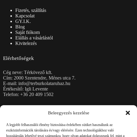
Fizetés, szállítás
Kapcsolat
GY.I.K.
Blog
Saját fiókom
Elállás a vásárlástól
Kivitelezés
Elérhetőségek
Cég neve: Térkövező kft.
Cím: 2000 Szentendre, Ménes utca 7.
E-mail: info@terburkolataruhaz.hu
Értékesítő: Igli Levente
Telefon: +36 20 409 1502
Térkövek
Beleegyezés kezelése
Burkolólapok
Kerti falazatok
A legjobb felhasználói élmény biztosítása érdekében sütiket használunk az
Kerítéskövek, fedlapok
eszközinformációk tárolására és/vagy elérésére. Ezen technológiákhoz való
Rézsűkő, Lépcsőblokkok, Kerti támfalelemek
hozzájárulás lehetővé teszi számunkra, hogy olyan adatokat dolgozzunk fel, mint a
Magaságyások