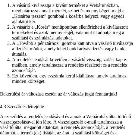
A vásárló kiválasztja a kívánt terméket a Webáruházban,
meghatározza annak méretét, színét és mennyiségét, majd a
„Kosárba teszem” gombbal a kosárba helyezi, vagy egyedi
ajánlatot kér.
A vásárló a „Kosár” menüpontban ellenőrizheti a kiválasztott
termékeket és azok mennyiségét, valamint itt adhatja meg a
szállítási és számlázási adatokat.
A „Tovább a pénztárhoz” gombra kattintva a vásárló kiválasztja
a fizetési módot, amely lehet bankkártyás fizetés vagy banki
átutalás.
A rendelés leadását követően a vásárló visszaigazolást kap e-
mailben, amely tartalmazza a rendelés részleteit és a rendelés
azonosítóját.
Ezt követően, egy e-számla kerül kiállításra, amely tartalmaz
minden költséget.
Bekerülési ár változása esetén az ár változás jogát fenntartjuk!
4.3 Szerződés létrejötte
A szerződés a rendelés leadásával és annak a Webáruház által történő
visszaigazolásával jön létre. A visszaigazoló e-mail tartalmazza a
vásárló által megadott adatokat, a rendelés azonosítóját, a rendelés
dátumát, a termék(ek) listáját, az árat, a szállítási költséget és a