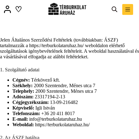
Skip
♡
to
content
Jelen Általános Szerződési Feltételek (továbbiakban: ÁSZF)
tartalmazzák a https://terburkolataruhaz.hu/ weboldalon elérhető
szolgáltatások igénybevételének feltételeit. A weboldal használatával és
a vásárlásával elfogadja az alábbi feltételeket.
1. Szolgáltató adatai
Cégnév:
Térkövező kft.
Székhely:
2000 Szentendre, Ménes utca 7
Telephely:
2000 Szentendre, Ménes utca 7
Adószám:
23317194-2-13
Cégjegyzékszám:
13-09-216482
Képviselő:
Igli István
Telefonszám:
+36 20 411 8017
E-mail:
info@terburkolataruhaz.hu
Weboldal:
https://terburkolataruhaz.hu/
2. Az ÁSZF hatálya