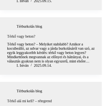
I. István
2025.09.15.
Térburkolás blog
Térkő vagy beton?
Térkő vagy beton? – Melyiket stabilabb? Amikor a
kocsibeálló, az udvar vagy a járda burkolásáról van szó, az
egyik leggyakoribb kérdés: térkő vagy beton legyen?
Mindkettőnek megvannak az előnyei és hátrányai, és a
választás gyakran nem is olyan egyszerű, mint elsőre…
I. István
2025.09.14.
Térburkolás blog
Térkő alá mi kell? – rétegrend