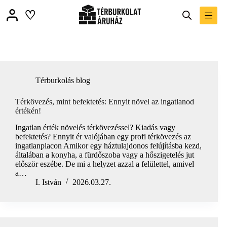
Skip
♡
to
content
Térburkolás blog
Térkövezés, mint befektetés: Ennyit növel az ingatlanod
értékén!
Ingatlan érték növelés térkövezéssel? Kiadás vagy
befektetés? Ennyit ér valójában egy profi térkövezés az
ingatlanpiacon Amikor egy háztulajdonos felújításba kezd,
általában a konyha, a fürdőszoba vagy a hőszigetelés jut
először eszébe. De mi a helyzet azzal a felülettel, amivel
a…
I. István
2026.03.27.