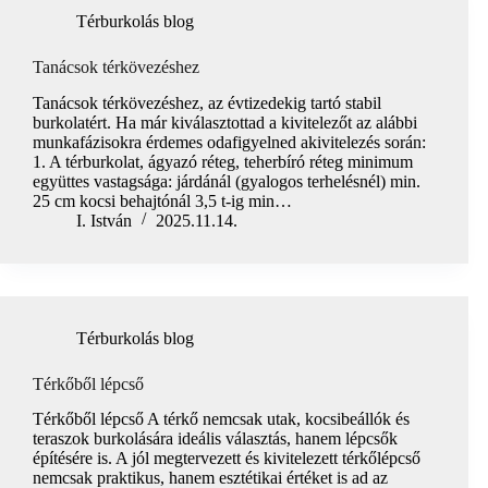
Térburkolás blog
Tanácsok térkövezéshez
Tanácsok térkövezéshez, az évtizedekig tartó stabil
burkolatért. Ha már kiválasztottad a kivitelezőt az alábbi
munkafázisokra érdemes odafigyelned akivitelezés során:
1. A térburkolat, ágyazó réteg, teherbíró réteg minimum
együttes vastagsága: járdánál (gyalogos terhelésnél) min.
25 cm kocsi behajtónál 3,5 t-ig min…
I. István
2025.11.14.
Térburkolás blog
Térkőből lépcső
Térkőből lépcső A térkő nemcsak utak, kocsibeállók és
teraszok burkolására ideális választás, hanem lépcsők
építésére is. A jól megtervezett és kivitelezett térkőlépcső
nemcsak praktikus, hanem esztétikai értéket is ad az