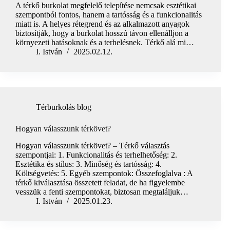
A térkő burkolat megfelelő telepítése nemcsak esztétikai
szempontból fontos, hanem a tartósság és a funkcionalitás
miatt is. A helyes rétegrend és az alkalmazott anyagok
biztosítják, hogy a burkolat hosszú távon ellenálljon a
környezeti hatásoknak és a terhelésnek. Térkő alá mi…
I. István
2025.02.12.
Térburkolás blog
Hogyan válasszunk térkövet?
Hogyan válasszunk térkövet? – Térkő választás
szempontjai: 1. Funkcionalitás és terhelhetőség: 2.
Esztétika és stílus: 3. Minőség és tartósság: 4.
Költségvetés: 5. Egyéb szempontok: Összefoglalva : A
térkő kiválasztása összetett feladat, de ha figyelembe
vesszük a fenti szempontokat, biztosan megtaláljuk…
I. István
2025.01.23.