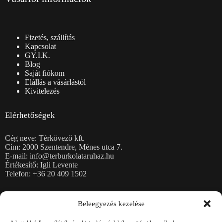
Fizetés, szállítás
Kapcsolat
GY.I.K.
Blog
Saját fiókom
Elállás a vásárlástól
Kivitelezés
Elérhetőségek
Cég neve: Térkövező kft.
Cím: 2000 Szentendre, Ménes utca 7.
E-mail: info@terburkolataruhaz.hu
Értékesítő: Igli Levente
Telefon: +36 20 409 1502
Térkövek
Beleegyezés kezelése
Burkolólapok
Kerti falazatok