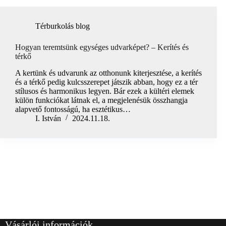
Térburkolás blog
Hogyan teremtsünk egységes udvarképet? – Kerítés és
térkő
A kertünk és udvarunk az otthonunk kiterjesztése, a kerítés
és a térkő pedig kulcsszerepet játszik abban, hogy ez a tér
stílusos és harmonikus legyen. Bár ezek a kültéri elemek
külön funkciókat látnak el, a megjelenésük összhangja
alapvető fontosságú, ha esztétikus…
I. István
2024.11.18.
Vásárlói információk