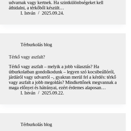
udvarnak vagy kertnek. Ha szintkülönbségeket kell
áthidalni, a térkőből készült…
I. István
2025.09.24.
Térburkolás blog
Térkő vagy aszfalt?
Térkő vagy aszfalt – melyik a jobb választás? Ha
útburkolatban gondolkodunk – legyen szó kocsibeállóról,
járdáról vagy udvarról –, gyakran merül fel a kérdés: térkő
vagy aszfalt a jobb megoldás? Mindkettőnek megvannak a
maga előnyei és hátrányai, ezért érdemes alaposan…
I. István
2025.09.22.
Térburkolás blog