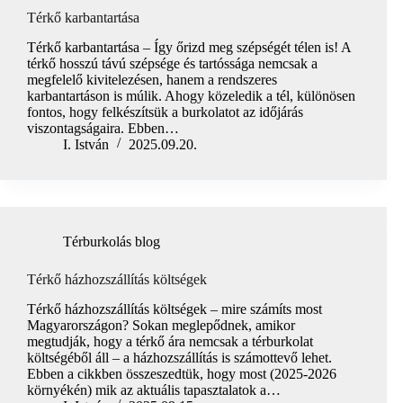
Térkő karbantartása
Térkő karbantartása – Így őrizd meg szépségét télen is! A
térkő hosszú távú szépsége és tartóssága nemcsak a
megfelelő kivitelezésen, hanem a rendszeres
karbantartáson is múlik. Ahogy közeledik a tél, különösen
fontos, hogy felkészítsük a burkolatot az időjárás
viszontagságaira. Ebben…
I. István
2025.09.20.
Térburkolás blog
Térkő házhozszállítás költségek
Térkő házhozszállítás költségek – mire számíts most
Magyarországon? Sokan meglepődnek, amikor
megtudják, hogy a térkő ára nemcsak a térburkolat
költségéből áll – a házhozszállítás is számottevő lehet.
Ebben a cikkben összeszedtük, hogy most (2025-2026
környékén) mik az aktuális tapasztalatok a…