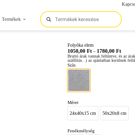
Kapcso
Termékek
Folyóka elem
1050,00
Ft
1780,00
Ft
–
Bruttó árak vannak feltűntve, és az ára
szálllítás...) az ajánlatban kerülnek felt
Szín
Szürke
Méret
24x40x15 cm
50x20x8 cm
24x40x15 cm
50x20x8 
Fenékmélység