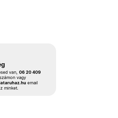
ég
ésed van,
06 20 409
nszámon vagy
lataruhaz.hu
email
z minket.