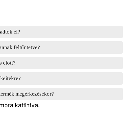
adtok el?
annak feltűntetve?
s előtt?
ékeitekre?
a termék megérkezésekor?
mbra kattintva.