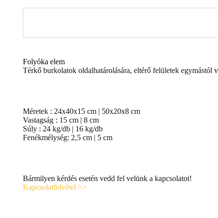
Folyóka elem
Térkő burkolatok oldalhatárolására, eltérő felületek egymástól v
Méretek : 24x40x15 cm | 50x20x8 cm
Vastagság : 15 cm | 8 cm
Súly : 24 kg/db | 16 kg/db
Fenékmélység: 2,5 cm | 5 cm
Bármilyen kérdés esetén vedd fel velünk a kapcsolatot!
Kapcsolatfelvétel >>