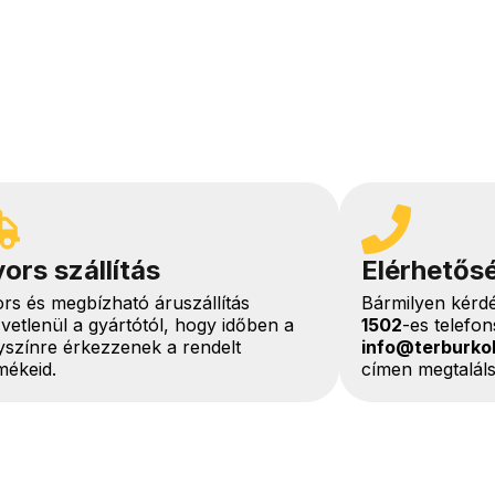
ors szállítás
Elérhetős
rs és megbízható áruszállítás
Bármilyen kérd
vetlenül a gyártótól, hogy időben a
1502
-es telefo
yszínre érkezzenek a rendelt
info@terburko
mékeid.
címen megtaláls