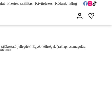
lat
Fizetés, szállítás
Kivitelezés
Rólunk
Blog
♡
k tájékoztató jellegűek! Egyéb költségek (raklap, csomagolás,
űntetésre.
cm