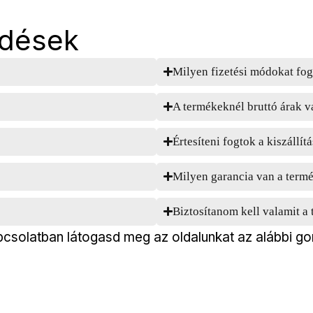
rdések
Milyen fizetési módokat fog
A termékeknél bruttó árak v
Értesíteni fogtok a kiszállítá
Milyen garancia van a term
Biztosítanom kell valamit 
csolatban látogasd meg az oldalunkat az alábbi go