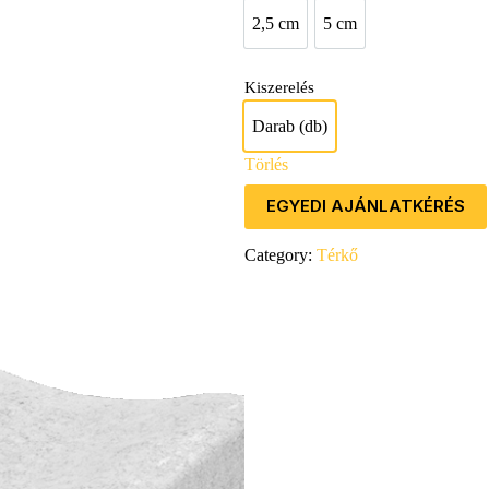
2,5 cm
5 cm
2,5 cm
5 cm
Kiszerelés
Darab (db)
Darab (db)
Törlés
EGYEDI AJÁNLATKÉRÉS
Category:
Térkő