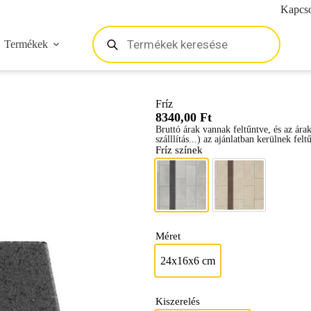
Kapcso
Termékek
Fríz
8340,00
Ft
Bruttó árak vannak feltűntve, és az ára
szálllítás...) az ajánlatban kerülnek felt
Fríz színek
antracit
Barna
Méret
24x16x6 cm
24x16x6 cm
Kiszerelés