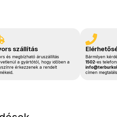
ors szállítás
Elérhetős
rs és megbízható áruszállítás
Bármilyen kérd
vetlenül a gyártótól, hogy időben a
1502
-es telefo
yszínre érkezzenek a rendelt
info@terburko
mékeid.
címen megtaláls