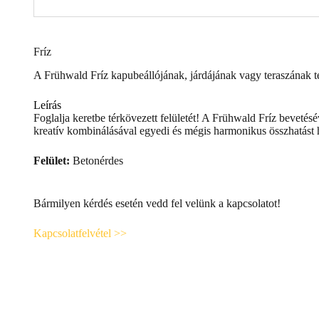
Fríz
A Frühwald Fríz kapubeállójának, járdájának vagy teraszának te
Leírás
Foglalja keretbe térkövezett felületét! A Frühwald Fríz bevetés
kreatív kombinálásával egyedi és mégis harmonikus összhatást h
Felület:
Betonérdes
Bármilyen kérdés esetén vedd fel velünk a kapcsolatot!
Kapcsolatfelvétel >>