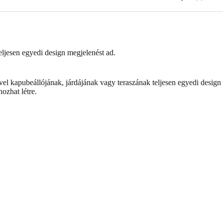
ljesen egyedi design megjelenést ad.
ével kapubeállójának, járdájának vagy teraszának teljesen egyedi desig
ozhat létre.