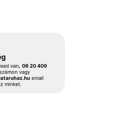
ég
ésed van,
06 20 409
nszámon vagy
lataruhaz.hu
email
z minket.