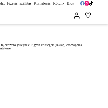
lat
Fizetés, szállítás
Kivitelezés
Rólunk
Blog
♡
k tájékoztató jellegűek! Egyéb költségek (raklap, csomagolás,
űntetésre.