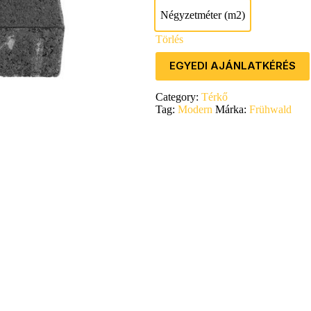
Négyzetméter (m2)
Négyzetméter (m2)
Törlés
EGYEDI AJÁNLATKÉRÉS
Category:
Térkő
Tag:
Modern
Márka:
Frühwald