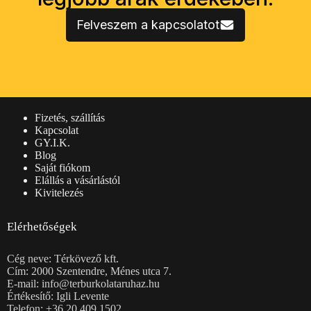
Felveszem a kapcsolatot
Vásárlói információk
Fizetés, szállítás
Kapcsolat
GY.I.K.
Blog
Saját fiókom
Elállás a vásárlástól
Kivitelezés
Elérhetőségek
Cég neve: Térkövező kft.
Cím: 2000 Szentendre, Ménes utca 7.
E-mail: info@terburkolataruhaz.hu
Értékesítő: Igli Levente
Telefon: +36 20 409 1502