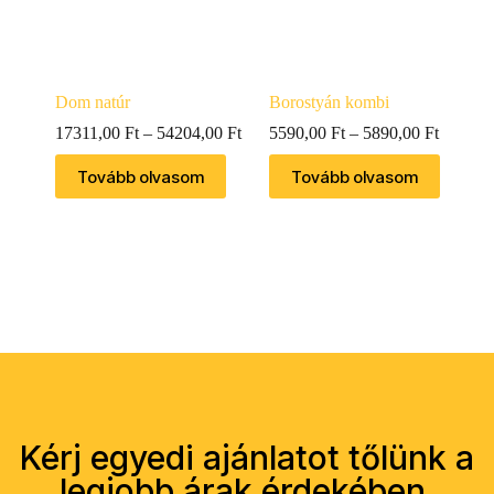
Dom natúr
Borostyán kombi
17311,00
Ft
–
54204,00
Ft
5590,00
Ft
–
5890,00
Ft
Tovább olvasom
Tovább olvasom
Kérj egyedi ajánlatot tőlünk a
legjobb árak érdekében.