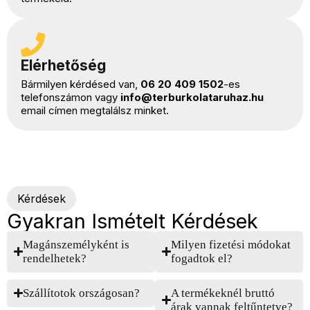
Elérhetőség
Bármilyen kérdésed van,
06 20 409 1502
-es
telefonszámon vagy
info@terburkolataruhaz.hu
email címen megtalálsz minket.
Kérdések
Gyakran Ismételt Kérdések
Magánszemélyként is
Milyen fizetési módokat
rendelhetek?
fogadtok el?
Szállítotok országosan?
A termékeknél bruttó
árak vannak feltűntetve?