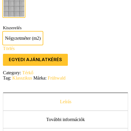
Szürke
Kiszerelés
Négyzetméter (m2)
Négyzetméter (m2)
Törlés
EGYEDI AJÁNLATKÉRÉS
Category:
Térkő
Tag:
Klasszikus
Márka:
Frühwald
Leírás
További információk