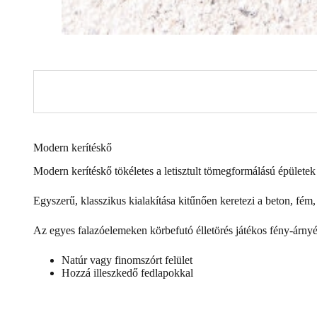
Modern kerítéskő
Modern kerítéskő tökéletes a letisztult tömegformálású épületek
Egyszerű, klasszikus kialakítása kitűnően keretezi a beton, fém
Az egyes falazóelemeken körbefutó élletörés játékos fény-árnyék
Natúr vagy finomszórt felület
Hozzá illeszkedő fedlapokkal