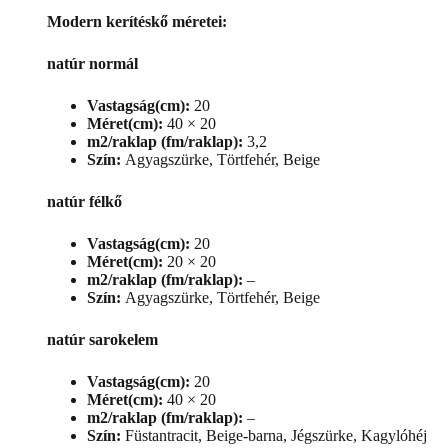
Modern kerítéskő méretei:
natúr normál
Vastagság(cm):
20
Méret(cm):
40 × 20
m2/raklap (fm/raklap):
3,2
Szín:
Agyagszürke, Törtfehér, Beige
natúr félkő
Vastagság(cm):
20
Méret(cm):
20 × 20
m2/raklap (fm/raklap):
–
Szín:
Agyagszürke, Törtfehér, Beige
natúr sarokelem
Vastagság(cm):
20
Méret(cm):
40 × 20
m2/raklap (fm/raklap):
–
Szín:
Füstantracit, Beige-barna, Jégszürke, Kagylóhéj