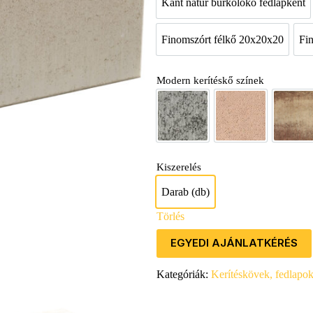
Kant natúr burkolókő fedlapként
Kant natúr burkol
Finomszórt félkő 20x20x20
Fi
Finomszórt félkő 2
Modern kerítéskő színek
Agyagszürke
Beige
Bei
Kiszerelés
Darab (db)
Darab (db)
Törlés
EGYEDI AJÁNLATKÉRÉS
Kategóriák:
Kerítéskövek, fedlapo