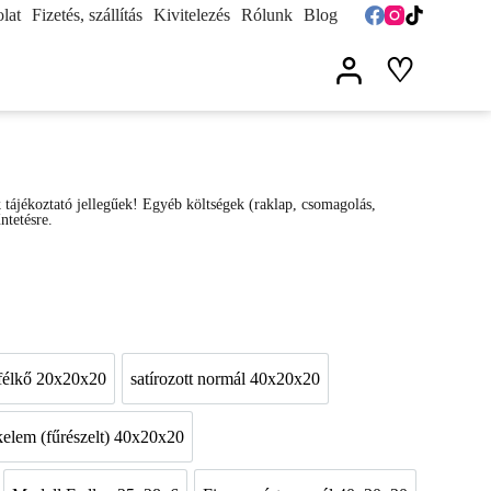
lat
Fizetés, szállítás
Kivitelezés
Rólunk
Blog
♡
k tájékoztató jellegűek! Egyéb költségek (raklap, csomagolás,
űntetésre.
félkő 20x20x20
satírozott normál 40x20x20
20
Natúr félkő 20x20x20
satírozott normál 40x20x20
elem (fűrészelt) 40x20x20
0x20
Sarokelem (fűrészelt) 40x20x20