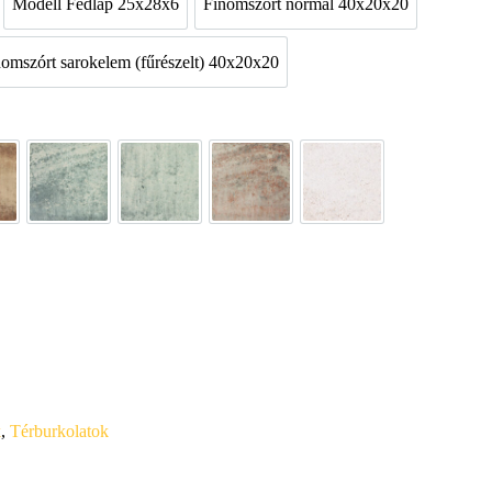
Modell Fedlap 25x28x6
Finomszórt normál 40x20x20
ókő fedlapként
Modell Fedlap 25x28x6
Finomszórt normál 40x20
nomszórt sarokelem (fűrészelt) 40x20x20
0x20x20
Finomszórt sarokelem (fűrészelt) 40x20x20
ge-barna satírozott
Füstantracit satírozott
Jégszürke satírozott
Kagylóhéj satírozott
Törtfehér
k
,
Térburkolatok