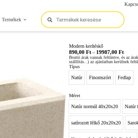
Kapcso
Termékek
Modern kerítéskő
890,00
Ft
19987,00
Ft
–
Bruttó árak vannak feltűntve, és az ára
szálllítás...) az ajánlatban kerülnek felt
Típus
Natúr
Finomszórt
Fedlap
Natúr
Finomszórt
Fedlap
Méret
Natúr normál 40x20x20
Natúr 
Natúr normál 40x20x
satírozott félkő 20x20x20
Sarok
satírozott félkő 20x2