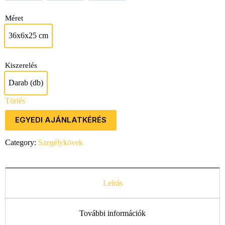
Méret
36x6x25 cm
36x6x25 cm
Kiszerelés
Darab (db)
Darab (db)
Törlés
EGYEDI AJÁNLATKÉRÉS
Category:
Szegélykövek
Leírás
További információk