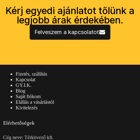
Kérj egyedi ajánlatot tőlünk a
legjobb árak érdekében.
Felveszem a kapcsolatot
Vásárlói információk
Fizetés, szállítás
Kapcsolat
GY.I.K.
Blog
Saját fiókom
Elállás a vásárlástól
Kivitelezés
Elérhetőségek
Cég neve: Térkövező kft.