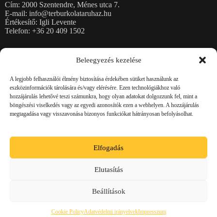
Cím: 2000 Szentendre, Ménes utca 7.
E-mail: info@terburkolataruhaz.hu
Értékesítő: Igli Levente
Telefon: +36 20 409 1502
Térkövek
Beleegyezés kezelése
Burkolólapok
Kerti falazatok
A legjobb felhasználói élmény biztosítása érdekében sütiket használunk az
Kerítéskövek, fedlapok
eszközinformációk tárolására és/vagy elérésére. Ezen technológiákhoz való
Rézsűkő, Lépcsőblokkok, Kerti támfalelemek
hozzájárulás lehetővé teszi számunkra, hogy olyan adatokat dolgozzunk fel, mint a
Magaságyások
böngészési viselkedés vagy az egyedi azonosítók ezen a webhelyen. A hozzájárulás
Szegélykövek
megtagadása vagy visszavonása bizonyos funkciókat hátrányosan befolyásolhat.
Zsalukövek
Jogi információk
Elfogadás
Adatvédelmi irányelvek
Impresszum
Elutasítás
ÁSZF
Cookie Policy (EU)
Beállítások
© 2026 minden jog fenntartva! - Térburkolat Áruház
Cookie Policy
Adatvédelmi irányelvek
Impresszum