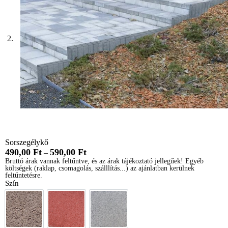
Sorszegélykő
490,00
Ft
590,00
Ft
–
Bruttó árak vannak feltűntve, és az árak tájékoztató jellegűek! Egyéb
költségek (raklap, csomagolás, szálllítás...) az ajánlatban kerülnek
feltűntetésre.
Szín
Barna
Piros
Szürke