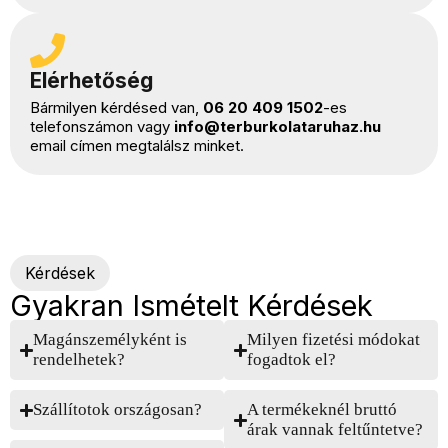
Elérhetőség
Bármilyen kérdésed van,
06 20 409 1502
-es
telefonszámon vagy
info@terburkolataruhaz.hu
email címen megtalálsz minket.
Kérdések
Gyakran Ismételt Kérdések
Magánszemélyként is
Milyen fizetési módokat
rendelhetek?
fogadtok el?
Szállítotok országosan?
A termékeknél bruttó
árak vannak feltűntetve?