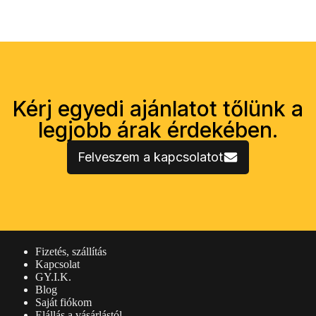
Kérj egyedi ajánlatot tőlünk a
legjobb árak érdekében.
Felveszem a kapcsolatot
Vásárlói információk
Fizetés, szállítás
Kapcsolat
GY.I.K.
Blog
Saját fiókom
Elállás a vásárlástól