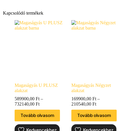
Kapcsolódó termékek
Magaságyás U PLUSZ
Magaságyás Négyzet
alakzat
alakzat
589900,00
Ft
–
169900,00
Ft
–
732140,00
Ft
210540,00
Ft
Tovább olvasom
Tovább olvasom
Kedvencekhez
Kedvencekhez