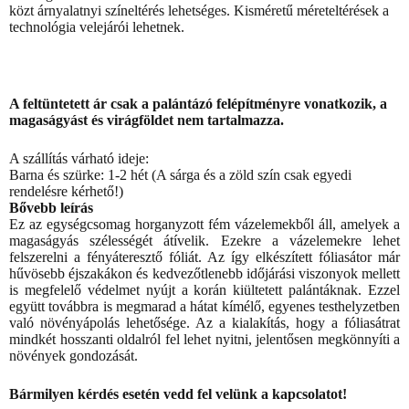
közt árnyalatnyi színeltérés lehetséges. Kisméretű méreteltérések a
technológia velejárói lehetnek.
A feltüntetett ár csak a palántázó felépítményre vonatkozik, a
magaságyást és virágföldet nem tartalmazza.
A szállítás várható ideje:
Barna és szürke: 1-2 hét (A sárga és a zöld szín csak egyedi
rendelésre kérhető!)
Bővebb leírás
Ez az egységcsomag horganyzott fém vázelemekből áll, amelyek a
magaságyás szélességét átívelik. Ezekre a vázelemekre lehet
felszerelni a fényáteresztő fóliát. Az így elkészített fóliasátor már
hűvösebb éjszakákon és kedvezőtlenebb időjárási viszonyok mellett
is megfelelő védelmet nyújt a korán kiültetett palántáknak. Ezzel
együtt továbbra is megmarad a hátat kímélő, egyenes testhelyzetben
való növényápolás lehetősége. Az a kialakítás, hogy a fóliasátrat
mindkét hosszanti oldalról fel lehet nyitni, jelentősen megkönnyíti a
növények gondozását.
Bármilyen kérdés esetén vedd fel velünk a kapcsolatot!