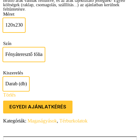
Bruttó árak vannak feltűntve, és az árak tájékoztató jellegűek! Egyéb
költségek (raklap, csomagolás, szálllítás...) az ajánlatban kerülnek
feltűntetésre.
Méret
120x230
120x230
Szín
Fényáteresztő fólia
Fényáteresztő fólia
Kiszerelés
Darab (db)
Darab (db)
Törlés
EGYEDI AJÁNLATKÉRÉS
Kategóriák:
Magaságyások
,
Térburkolatok