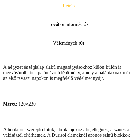
Leírás
További információk
Vélemények (0)
A négyzet és téglalap alakú magaságyásokhoz külön-külön is
megvásárolható a palántázó felépítmény, amely a palántáknak már
az első tavaszi napokon is megfelelő védelmet nyújt.
Méret:
120×230
A honlapon szereplő fotók, ábrák tájékoztató jellegűek, a színek a
valóságtól eltérhetnek. A Durisol elemeknél azonos színű blokkok