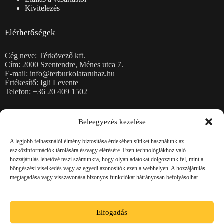
Kivitelezés
Elérhetőségek
Cég neve: Térkövező kft.
Cím: 2000 Szentendre, Ménes utca 7.
E-mail: info@terburkolataruhaz.hu
Értékesítő: Igli Levente
Telefon: +36 20 409 1502
Térkövek
Beleegyezés kezelése
Burkolólapok
Kerti falazatok
A legjobb felhasználói élmény biztosítása érdekében sütiket használunk az
Kerítéskövek, fedlapok
eszközinformációk tárolására és/vagy elérésére. Ezen technológiákhoz való
Rézsűkő, Lépcsőblokkok, Kerti támfalelemek
hozzájárulás lehetővé teszi számunkra, hogy olyan adatokat dolgozzunk fel, mint a
Magaságyások
böngészési viselkedés vagy az egyedi azonosítók ezen a webhelyen. A hozzájárulás
Szegélykövek
megtagadása vagy visszavonása bizonyos funkciókat hátrányosan befolyásolhat.
Zsalukövek
Jogi információk
Elfogadás
Adatvédelmi irányelvek