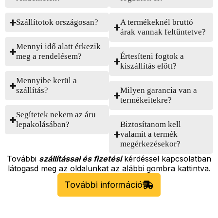
Szállítotok országosan?
A termékeknél bruttó
árak vannak feltűntetve?
Mennyi idő alatt érkezik
meg a rendelésem?
Értesíteni fogtok a
kiszállítás előtt?
Mennyibe kerül a
szállítás?
Milyen garancia van a
termékeitekre?
Segítetek nekem az áru
lepakolásában?
Biztosítanom kell
valamit a termék
megérkezésekor?
További
szállítással és fizetési
kérdéssel kapcsolatban
látogasd meg az oldalunkat az alábbi gombra kattintva.
További információ