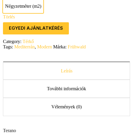
Négyzetméter (m2)
Négyzetméter (m2)
Törlés
EGYEDI AJÁNLATKÉRÉS
Category:
Térkő
Tags:
Mediterrán
,
Modern
Márka:
Frühwald
Leírás
További információk
Vélemények (0)
Terano