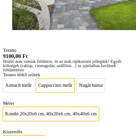
Terano
9100,00
Ft
Bruttó árak vannak feltűntve, és az árak tájékoztató jellegűek! Egyéb
költségek (raklap, csomagolás, szálllítás...) az ajánlatban kerülnek
feltűntetésre.
Terano térkő színek
Antracit melír
Cappuccino melír
Nugát barna
Antracit melír
Cappuccino melír
Nugát barna
Méret
Kombi 20x20x6 cm, 40x20x6 cm, 40x40x6 cm
Kombi 20x20x6 cm, 40x20x6 cm, 40x40x6
Kiszerelés