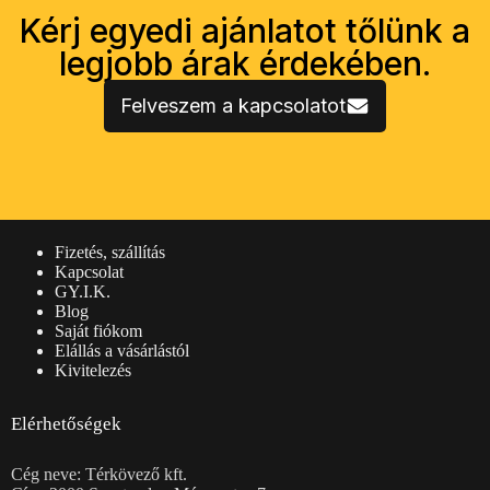
Kérj egyedi ajánlatot tőlünk a
legjobb árak érdekében.
Felveszem a kapcsolatot
Vásárlói információk
Fizetés, szállítás
Kapcsolat
GY.I.K.
Blog
Saját fiókom
Elállás a vásárlástól
Kivitelezés
Elérhetőségek
Cég neve: Térkövező kft.