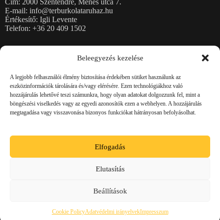
Cím: 2000 Szentendre, Ménes utca 7.
E-mail: info@terburkolataruhaz.hu
Értékesítő: Igli Levente
Telefon: +36 20 409 1502
Térkövek
Beleegyezés kezelése
Burkolólapok
Kerti falazatok
A legjobb felhasználói élmény biztosítása érdekében sütiket használunk az
Kerítéskövek, fedlapok
eszközinformációk tárolására és/vagy elérésére. Ezen technológiákhoz való
Rézsűkő, Lépcsőblokkok, Kerti támfalelemek
hozzájárulás lehetővé teszi számunkra, hogy olyan adatokat dolgozzunk fel, mint a
Magaságyások
böngészési viselkedés vagy az egyedi azonosítók ezen a webhelyen. A hozzájárulás
Szegélykövek
megtagadása vagy visszavonása bizonyos funkciókat hátrányosan befolyásolhat.
Zsalukövek
Jogi információk
Elfogadás
Adatvédelmi irányelvek
Impresszum
Elutasítás
ÁSZF
Cookie Policy (EU)
Beállítások
© 2026 minden jog fenntartva! - Térburkolat Áruház
Cookie Policy
Adatvédelmi irányelvek
Impresszum