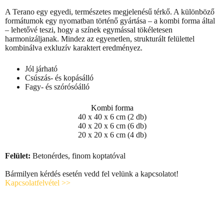
A Terano egy egyedi, természetes megjelenésű térkő. A különböző
formátumok egy nyomatban történő gyártása – a kombi forma által
– lehetővé teszi, hogy a színek egymással tökéletesen
harmonizáljanak. Mindez az egyenetlen, strukturált felülettel
kombinálva exkluzív karaktert eredményez.
Jól járható
Csúszás- és kopásálló
Fagy- és szórósóálló
Kombi forma
40 x 40 x 6 cm (2 db)
40 x 20 x 6 cm (6 db)
20 x 20 x 6 cm (4 db)
Felület:
Betonérdes, finom koptatóval
Bármilyen kérdés esetén vedd fel velünk a kapcsolatot!
Kapcsolatfelvétel >>