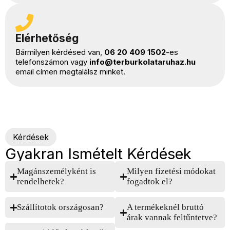
Elérhetőség
Bármilyen kérdésed van,
06 20 409 1502
-es
telefonszámon vagy
info@terburkolataruhaz.hu
email címen megtalálsz minket.
Kérdések
Gyakran Ismételt Kérdések
Magánszemélyként is
Milyen fizetési módokat
rendelhetek?
fogadtok el?
Szállítotok országosan?
A termékeknél bruttó
árak vannak feltűntetve?