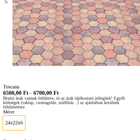
Toscana
6500,00
Ft
6700,00
Ft
–
Bruttó árak vannak feltűntve, és az árak tájékoztató jellegűek! Egyéb
költségek (raklap, csomagolás, szálllítás...) az ajánlatban kerülnek
feltűntetésre.
Méret
24x22x6
24x22x6