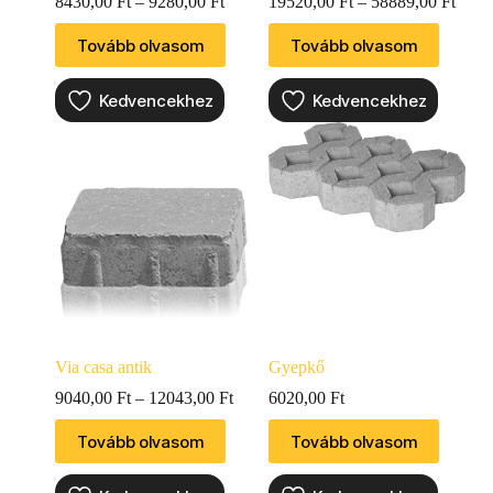
8430,00
Ft
–
9280,00
Ft
19520,00
Ft
–
58889,00
Ft
Tovább olvasom
Tovább olvasom
Kedvencekhez
Kedvencekhez
Via casa antik
Gyepkő
9040,00
Ft
–
12043,00
Ft
6020,00
Ft
Tovább olvasom
Tovább olvasom