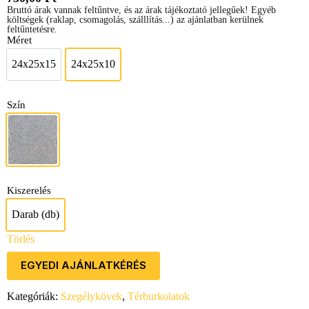
Bruttó árak vannak feltűntve, és az árak tájékoztató jellegűek! Egyéb
költségek (raklap, csomagolás, szálllítás...) az ajánlatban kerülnek
feltűntetésre.
Méret
24x25x15
24x25x10
24x25x15
24x25x10
Szín
Szürke
Kiszerelés
Darab (db)
Darab (db)
Törlés
EGYEDI AJÁNLATKÉRÉS
Kategóriák:
Szegélykövek
,
Térburkolatok