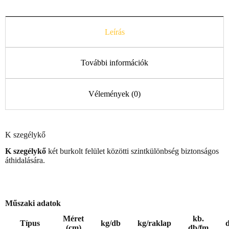
Leírás
További információk
Vélemények (0)
K szegélykő
K szegélykő
két burkolt felület közötti szintkülönbség biztonságos
áthidalására.
Műszaki adatok
Méret
kb.
Típus
kg/db
kg/raklap
(cm)
db/fm