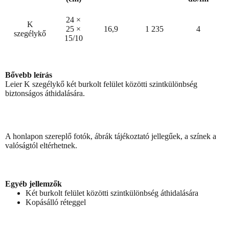
24 ×
K
25 ×
16,9
1 235
4
szegélykő
15/10
Bővebb leírás
Leier K szegélykő két burkolt felület közötti szintkülönbség
biztonságos áthidalására.
A honlapon szereplő fotók, ábrák tájékoztató jellegűek, a színek a
valóságtól eltérhetnek.
Egyéb jellemzők
Két burkolt felület közötti szintkülönbség áthidalására
Kopásálló réteggel