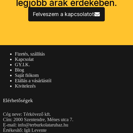
legjobb árak érdekében.
Felveszem a kapcsolatot
Vásárlói információk
Fizetés, szállítás
Kapcsolat
GY.I.K.
Blog
Saját fiókom
Elállás a vásárlástól
Kivitelezés
Elérhetőségek
Cég neve: Térkövező kft.
Cím: 2000 Szentendre, Ménes utca 7.
E-mail: info@terburkolataruhaz.hu
Értékesítő: Igli Levente