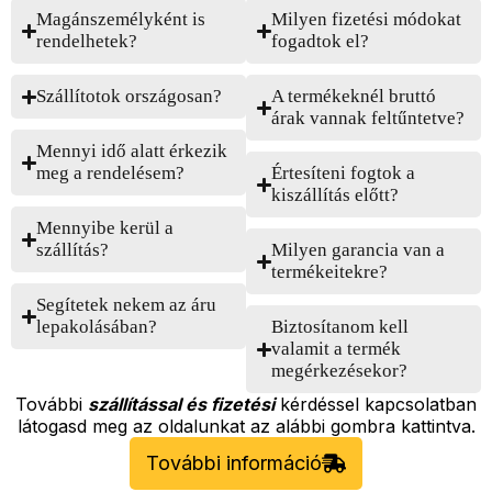
Magánszemélyként is
Milyen fizetési módokat
rendelhetek?
fogadtok el?
Szállítotok országosan?
A termékeknél bruttó
árak vannak feltűntetve?
Mennyi idő alatt érkezik
meg a rendelésem?
Értesíteni fogtok a
kiszállítás előtt?
Mennyibe kerül a
szállítás?
Milyen garancia van a
termékeitekre?
Segítetek nekem az áru
lepakolásában?
Biztosítanom kell
valamit a termék
megérkezésekor?
További
szállítással és fizetési
kérdéssel kapcsolatban
látogasd meg az oldalunkat az alábbi gombra kattintva.
További információ