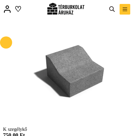
♡
K szegélykő
750,00
Ft