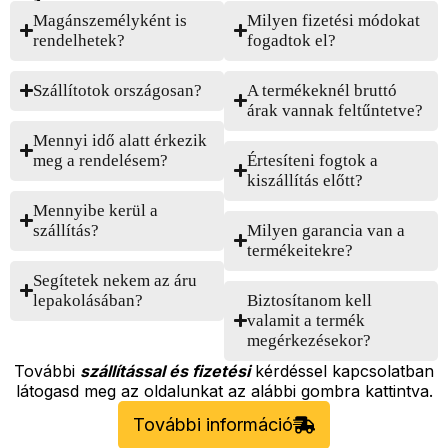
Magánszemélyként is
Milyen fizetési módokat
rendelhetek?
fogadtok el?
Szállítotok országosan?
A termékeknél bruttó
árak vannak feltűntetve?
Mennyi idő alatt érkezik
meg a rendelésem?
Értesíteni fogtok a
kiszállítás előtt?
Mennyibe kerül a
szállítás?
Milyen garancia van a
termékeitekre?
Segítetek nekem az áru
lepakolásában?
Biztosítanom kell
valamit a termék
megérkezésekor?
További
szállítással és fizetési
kérdéssel kapcsolatban
látogasd meg az oldalunkat az alábbi gombra kattintva.
További információ