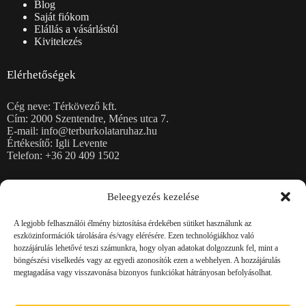
Blog
Saját fiókom
Elállás a vásárlástól
Kivitelezés
Elérhetőségek
Cég neve: Térkövező kft.
Cím: 2000 Szentendre, Ménes utca 7.
E-mail: info@terburkolataruhaz.hu
Értékesítő: Igli Levente
Telefon: +36 20 409 1502
Térkövek
Beleegyezés kezelése
Burkolólapok
Kerti falazatok
A legjobb felhasználói élmény biztosítása érdekében sütiket használunk az
Kerítéskövek, fedlapok
eszközinformációk tárolására és/vagy elérésére. Ezen technológiákhoz való
Rézsűkő, Lépcsőblokkok, Kerti támfalelemek
hozzájárulás lehetővé teszi számunkra, hogy olyan adatokat dolgozzunk fel, mint a
Magaságyások
böngészési viselkedés vagy az egyedi azonosítók ezen a webhelyen. A hozzájárulás
Szegélykövek
megtagadása vagy visszavonása bizonyos funkciókat hátrányosan befolyásolhat.
Zsalukövek