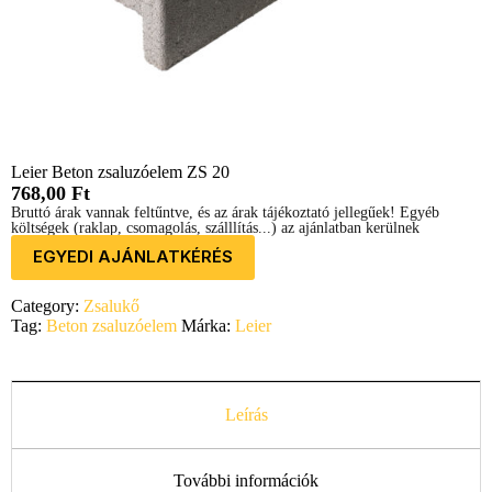
Leier Beton zsaluzóelem ZS 20
768,00
Ft
Bruttó árak vannak feltűntve, és az árak tájékoztató jellegűek! Egyéb
költségek (raklap, csomagolás, szálllítás...) az ajánlatban kerülnek
feltűntetésre.
EGYEDI AJÁNLATKÉRÉS
Category:
Zsalukő
Tag:
Beton zsaluzóelem
Márka:
Leier
Leírás
További információk