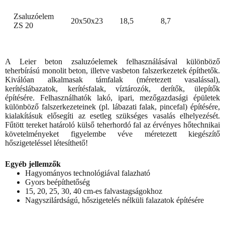
Zsaluzóelem
20x50x23
18,5
8,7
ZS 20
A Leier beton zsaluzóelemek felhasználásával különböző
teherbírású monolit beton, illetve vasbeton falszerkezetek építhetők.
Kiválóan alkalmasak támfalak (méretezett vasalással),
kerítéslábazatok, kerítésfalak, víztározók, derítők, ülepítők
építésére. Felhasználhatók lakó, ipari, mezőgazdasági épületek
különböző falszerkezeteinek (pl. lábazati falak, pincefal) építésére,
kialakításuk elősegíti az esetleg szükséges vasalás elhelyezését.
Fűtött tereket határoló külső teherhordó fal az érvényes hőtechnikai
követelményeket figyelembe véve méretezett kiegészítő
hőszigeteléssel létesíthető!
Egyéb jellemzők
Hagyományos technológiával falazható
Gyors beépíthetőség
15, 20, 25, 30, 40 cm-es falvastagságokhoz
Nagyszilárdságú, hőszigetelés nélküli falazatok építésére