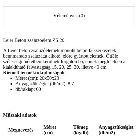
Vélemények (0)
Leier Beton zsaluzóelem ZS 20
A Leier beton zsaluzóelemek monolit beton falszerkezetek
bennmaradó zsaluzatát alkotó, előre gyártott elemek. Ötféle
szélességi méretben kerülnek forgalomba, ennek megfelelően a
kialakítható falvastagság 15, 20, 25, 30, illetve 40 cm.
Kiemelt terméktulajdonságok
Méret (cm): 20x50x23
Anyagszükséglet (db/m2): 8,7
db/raklap: 60
Műszaki adatok
Méret
Tömeg
Anyagszükséglet
Megnevezés
(cm)
(kg/db)
(db/m2)