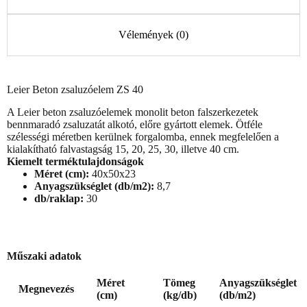
Vélemények (0)
Leier Beton zsaluzóelem ZS 40
A Leier beton zsaluzóelemek monolit beton falszerkezetek
bennmaradó zsaluzatát alkotó, előre gyártott elemek. Ötféle
szélességi méretben kerülnek forgalomba, ennek megfelelően a
kialakítható falvastagság 15, 20, 25, 30, illetve 40 cm.
Kiemelt terméktulajdonságok
Méret (cm):
40x50x23
Anyagszükséglet (db/m2):
8,7
db/raklap:
30
Műszaki adatok
Méret
Tömeg
Anyagszükséglet
Megnevezés
(cm)
(kg/db)
(db/m2)