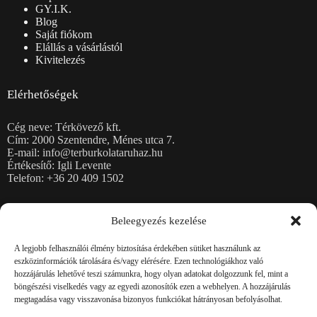
GY.I.K.
Blog
Saját fiókom
Elállás a vásárlástól
Kivitelezés
Elérhetőségek
Cég neve: Térkövező kft.
Cím: 2000 Szentendre, Ménes utca 7.
E-mail: info@terburkolataruhaz.hu
Értékesítő: Igli Levente
Telefon: +36 20 409 1502
Térkövek
Beleegyezés kezelése
Burkolólapok
Kerti falazatok
A legjobb felhasználói élmény biztosítása érdekében sütiket használunk az
Kerítéskövek, fedlapok
eszközinformációk tárolására és/vagy elérésére. Ezen technológiákhoz való
Rézsűkő, Lépcsőblokkok, Kerti támfalelemek
hozzájárulás lehetővé teszi számunkra, hogy olyan adatokat dolgozzunk fel, mint a
Magaságyások
böngészési viselkedés vagy az egyedi azonosítók ezen a webhelyen. A hozzájárulás
Szegélykövek
megtagadása vagy visszavonása bizonyos funkciókat hátrányosan befolyásolhat.
Zsalukövek