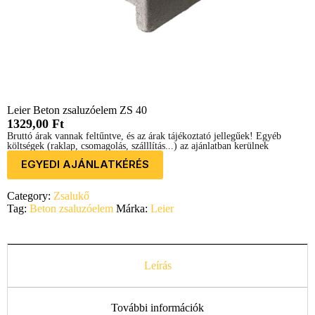
Leier Beton zsaluzóelem ZS 40
1329,00
Ft
Bruttó árak vannak feltűntve, és az árak tájékoztató jellegűek! Egyéb
költségek (raklap, csomagolás, szálllítás...) az ajánlatban kerülnek
feltűntetésre.
EGYEDI AJÁNLATKÉRÉS
Category:
Zsalukő
Tag:
Beton zsaluzóelem
Márka:
Leier
Leírás
További információk