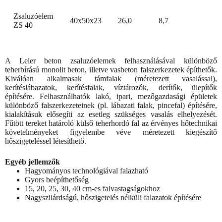
Zsaluzóelem
40x50x23
26,0
8,7
ZS 40
A Leier beton zsaluzóelemek felhasználásával különböző
teherbírású monolit beton, illetve vasbeton falszerkezetek építhetők.
Kiválóan alkalmasak támfalak (méretezett vasalással),
kerítéslábazatok, kerítésfalak, víztározók, derítők, ülepítők
építésére. Felhasználhatók lakó, ipari, mezőgazdasági épületek
különböző falszerkezeteinek (pl. lábazati falak, pincefal) építésére,
kialakításuk elősegíti az esetleg szükséges vasalás elhelyezését.
Fűtött tereket határoló külső teherhordó fal az érvényes hőtechnikai
követelményeket figyelembe véve méretezett kiegészítő
hőszigeteléssel létesíthető.
Egyéb jellemzők
Hagyományos technológiával falazható
Gyors beépíthetőség
15, 20, 25, 30, 40 cm-es falvastagságokhoz
Nagyszilárdságú, hőszigetelés nélküli falazatok építésére