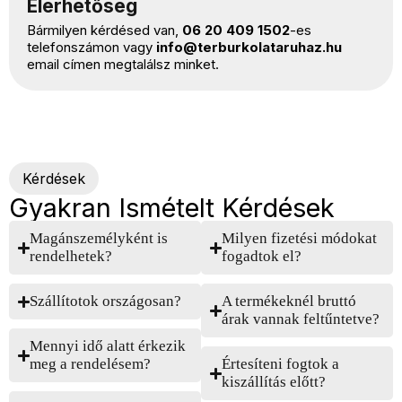
Elérhetőség
Bármilyen kérdésed van,
06 20 409 1502
-es
telefonszámon vagy
info@terburkolataruhaz.hu
email címen megtalálsz minket.
Kérdések
Gyakran Ismételt Kérdések
Magánszemélyként is
Milyen fizetési módokat
rendelhetek?
fogadtok el?
Szállítotok országosan?
A termékeknél bruttó
árak vannak feltűntetve?
Mennyi idő alatt érkezik
meg a rendelésem?
Értesíteni fogtok a
kiszállítás előtt?