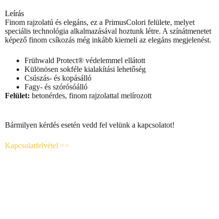
Leírás
Finom rajzolatú és elegáns, ez a PrimusColori felülete, melyet
speciális technológia alkalmazásával hoztunk létre. A színátmenetet
képező finom csíkozás még inkább kiemeli az elegáns megjelenést.
Frühwald Protect® védelemmel ellátott
Különösen sokféle kialakítási lehetőség
Csúszás- és kopásálló
Fagy- és szórósóálló
Felület:
betonérdes, finom rajzolattal melírozott
Bármilyen kérdés esetén vedd fel velünk a kapcsolatot!
Kapcsolatfelvétel >>