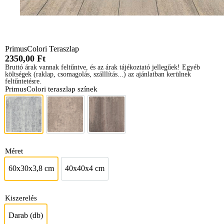
PrimusColori Teraszlap
2350,00
Ft
Bruttó árak vannak feltűntve, és az árak tájékoztató jellegűek! Egyéb
költségek (raklap, csomagolás, szálllítás...) az ajánlatban kerülnek
feltűntetésre.
PrimusColori teraszlap színek
Grigio Magnetico
Macchiato
Terra Lava
Méret
60x30x3,8 cm
40x40x4 cm
60x30x3,8 cm
40x40x4 cm
Kiszerelés
Darab (db)
Darab (db)