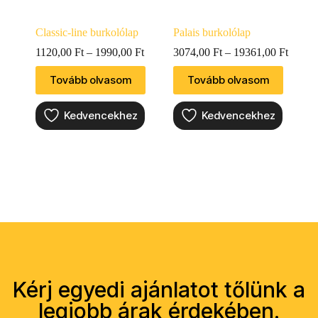
Classic-line burkolólap
Palais burkolólap
1120,00
Ft
–
1990,00
Ft
3074,00
Ft
–
19361,00
Ft
Tovább olvasom
Tovább olvasom
Kedvencekhez
Kedvencekhez
Kérj egyedi ajánlatot tőlünk a
legjobb árak érdekében.