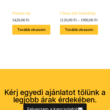
Panteon lap
Classic-line burkolólap
5420,00
Ft
1120,00
Ft
–
1990,00
Ft
Tovább olvasom
Tovább olvasom
Kérj egyedi ajánlatot tőlünk a
legjobb árak érdekében.
Felveszem a kapcsolatot