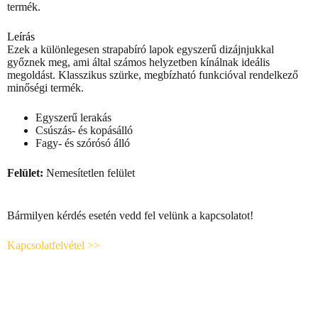
termék.
Leírás
Ezek a különlegesen strapabíró lapok egyszerű dizájnjukkal
győznek meg, ami által számos helyzetben kínálnak ideális
megoldást. Klasszikus szürke, megbízható funkcióval rendelkező
minőségi termék.
Egyszerű lerakás
Csúszás- és kopásálló
Fagy- és szórósó álló
Felület:
Nemesítetlen felület
Bármilyen kérdés esetén vedd fel velünk a kapcsolatot!
Kapcsolatfelvétel >>