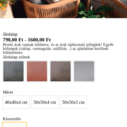
Járdalap
790,00
Ft
1600,00
Ft
–
Bruttó árak vannak feltűntve, és az árak tájékoztató jellegűek! Egyéb
költségek (raklap, csomagolás, szálllítás...) az ajánlatban kerülnek
feltűntetésre.
Járdalap színek
Antracit
Piros
Szahara barna
Szürke
Méret
40x40x4 cm
50x50x4 cm
50x50x5 cm
40x40x4 cm
50x50x4 cm
50x50x5 cm
Kiszerelés