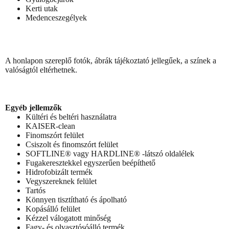
Kerti utak
Medenceszegélyek
A honlapon szereplő fotók, ábrák tájékoztató jellegűek, a színek a
valóságtól eltérhetnek.
Egyéb jellemzők
Kültéri és beltéri használatra
KAISER-clean
Finomszórt felület
Csiszolt és finomszórt felület
SOFTLINE® vagy HARDLINE® -látszó oldalélek
Fugakeresztekkel egyszerűen beépíthető
Hidrofobizált termék
Vegyszereknek felület
Tartós
Könnyen tisztítható és ápolható
Kopásálló felület
Kézzel válogatott minőség
Fagy- és olvasztósóálló termék