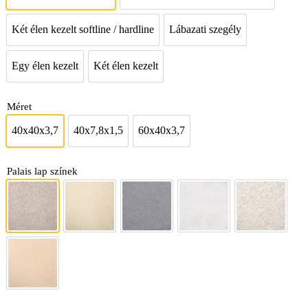
Két élen kezelt softline / hardline
Lábazati szegély
Két élen kezelt softline / hardline
Lábazati szegély
Egy élen kezelt
Két élen kezelt
Egy élen kezelt
Két élen kezelt
Méret
40x40x3,7
40x7,8x1,5
60x40x3,7
40x40x3,7
40x7,8x1,5
60x40x3,7
Palais lap színek
Altwien
Belvedere
Edlitzer
Fehér
Nussdorf
Schönbrunn