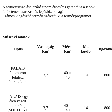
A felületcsiszolást lezáró finom érdesítés garantálja a lapok
felületének csúszás- és lépésbiztonságát.
Számos kiegészítő termék szélesíti ki a termékprogramot.
Műszaki adatok
Vastagság
Méret
kb.
Típus
kg/rakl
(cm)
(cm)
kg/db
PALAIS
finomszórt
40 ×
3,7
14
800
felületű
40
burkolólap
PALAIS egy
élen kezelt
burkolólap
40 ×
3,7
14
800
(SOFTLINE
40