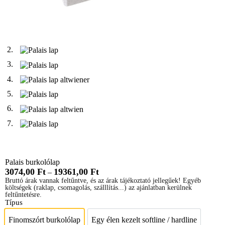
Palais burkolólap
3074,00
Ft
19361,00
Ft
–
Bruttó árak vannak feltűntve, és az árak tájékoztató jellegűek! Egyéb
költségek (raklap, csomagolás, szálllítás...) az ajánlatban kerülnek
feltűntetésre.
Típus
Finomszórt burkolólap
Egy élen kezelt softline / hardline
Finomszórt burkolólap
Egy élen kezelt softline / 