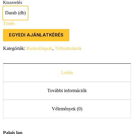
Kiszerelés
Darab (db)
Darab (db)
Törlés
EGYEDI AJÁNLATKÉRÉS
Kategóriák:
Burkolólapok
,
Térburkolatok
Leírás
További információk
Vélemények (0)
Palais lap