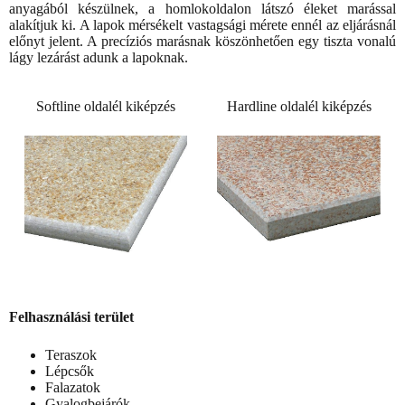
anyagából készülnek, a homlokoldalon látszó éleket marással
alakítjuk ki. A lapok mérsékelt vastagsági mérete ennél az eljárásnál
előnyt jelent. A precíziós marásnak köszönhetően egy tiszta vonalú
lágy lezárást adunk a lapoknak.
Softline oldalél kiképzés
Hardline oldalél kiképzés
Felhasználási terület
Teraszok
Lépcsők
Falazatok
Gyalogbejárók