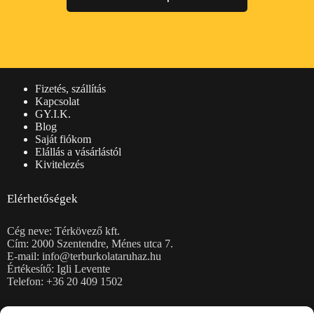
Vásárlói információk
Fizetés, szállítás
Kapcsolat
GY.I.K.
Blog
Saját fiókom
Elállás a vásárlástól
Kivitelezés
Elérhetőségek
Cég neve: Térkövező kft.
Cím: 2000 Szentendre, Ménes utca 7.
E-mail: info@terburkolataruhaz.hu
Értékesítő: Igli Levente
Telefon: +36 20 409 1502