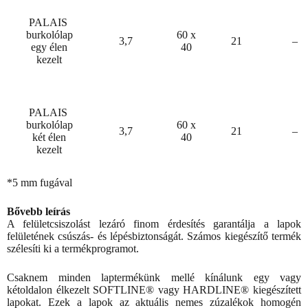
PALAIS
burkolólap
60 x
3,7
21
–
egy élen
40
kezelt
PALAIS
burkolólap
60 x
3,7
21
–
két élen
40
kezelt
*5 mm fugával
Bővebb leírás
A felületcsiszolást lezáró finom érdesítés garantálja a lapok
felületének csúszás- és lépésbiztonságát. Számos kiegészítő termék
szélesíti ki a termékprogramot.
Csaknem minden laptermékünk mellé kínálunk egy vagy
kétoldalon élkezelt SOFTLINE® vagy HARDLINE® kiegészített
lapokat. Ezek a lapok az aktuális nemes zúzalékok homogén