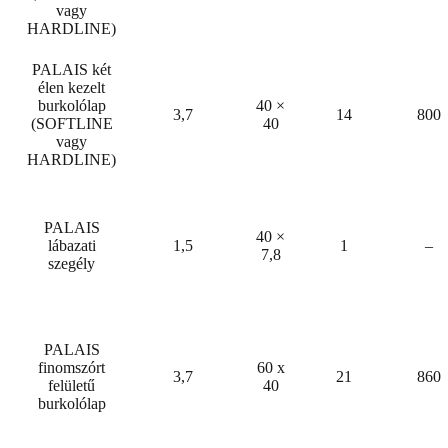
vagy
HARDLINE)
PALAIS két
élen kezelt
burkolólap
40 ×
3,7
14
800
(SOFTLINE
40
vagy
HARDLINE)
PALAIS
40 ×
lábazati
1,5
1
–
7,8
szegély
PALAIS
finomszórt
60 x
3,7
21
860
felületű
40
burkolólap