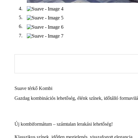
Suave térkő Kombi
Gazdag kombinációs lehetőség, élénk színek, időtálló formavilá
Új kombiformátum – számtalan lerakási lehetőség!
Klasszikus színek, időtlen megjelenés, visszafogott elegancia.