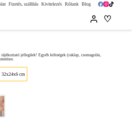
lat
Fizetés, szállítás
Kivitelezés
Rólunk
Blog
♡
k tájékoztató jellegűek! Egyéb költségek (raklap, csomagolás,
űntetésre.
, 32x24x6 cm
16x6 cm, 24x16x6 cm, 32x24x6 cm
ylóhéj