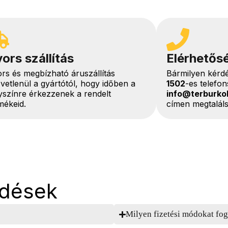
ors szállítás
Elérhetős
rs és megbízható áruszállítás
Bármilyen kérd
vetlenül a gyártótól, hogy időben a
1502
-es telefo
yszínre érkezzenek a rendelt
info@terburko
mékeid.
címen megtaláls
rdések
Milyen fizetési módokat fog