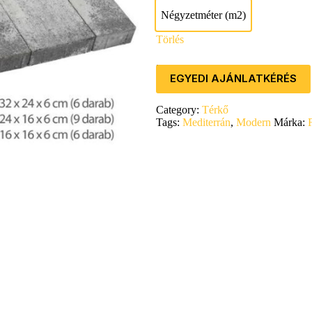
Négyzetméter (m2)
Négyzetméter (m2)
Törlés
7500,00
Ft
EGYEDI AJÁNLATKÉRÉS
Category:
Térkő
Tags:
Mediterrán
,
Modern
Márka: