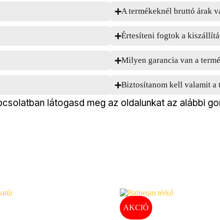
A termékeknél bruttó árak v
Értesíteni fogtok a kiszállítá
Milyen garancia van a term
Biztosítanom kell valamit 
csolatban látogasd meg az oldalunkat az alábbi go
AKCIÓ