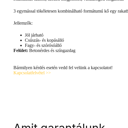
3 egymással tökéletesen kombinálható formátumú kő egy rakatban
Jellemzők:
Jól járható
Csúszás- és kopásálló
Fagy- és szórósóálló
Felület:
Betonérdes és színgazdag
Bármilyen kérdés esetén vedd fel velünk a kapcsolatot!
Kapcsolatfelvétel >>
Amit garantálunk