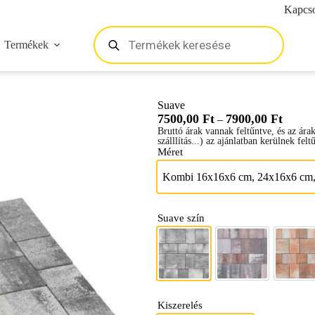
Kapcso
Termékek
Suave
7500,00
Ft
7900,00
Ft
–
Bruttó árak vannak feltűntve, és az ára
szálllítás...) az ajánlatban kerülnek felt
Méret
Kombi 16x16x6 cm, 24x16x6 cm
Kombi 16x
Suave szín
Antracit melír
Barna melír
Kag
Kiszerelés