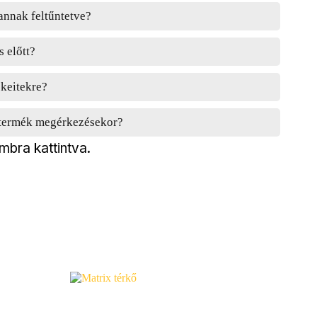
annak feltűntetve?
s előtt?
ékeitekre?
a termék megérkezésekor?
mbra kattintva.