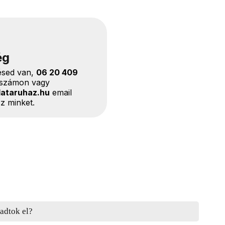
ég
ésed van,
06 20 409
nszámon vagy
lataruhaz.hu
email
z minket.
adtok el?