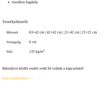
rusztikus fugakép
Termékjellemzők
63×42 cm | 42×42 cm | 21×42 cm | 21×21 cm
Méretek
6 cm
Vastagság
2
135 kg/m
Súly
Bármilyen kérdés esetén vedd fel velünk a kapcsolatot!
Kapcsolatfelvétel >>