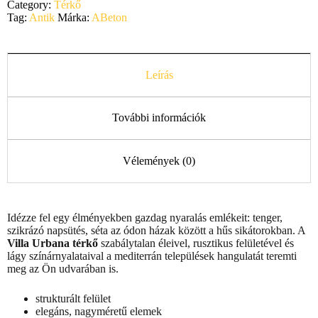
Category:
Térkő
Tag:
Antik
Márka:
ABeton
Leírás
További információk
Vélemények (0)
Idézze fel egy élményekben gazdag nyaralás emlékeit: tenger,
szikrázó napsütés, séta az ódon házak között a hűs sikátorokban. A
Villa Urbana térkő
szabálytalan éleivel, rusztikus felületével és
lágy színárnyalataival a mediterrán települések hangulatát teremti
meg az Ön udvarában is.
strukturált felület
elegáns, nagyméretű elemek