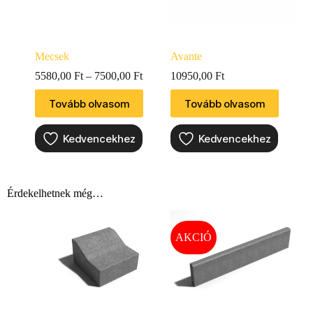
Mecsek
Avante
5580,00
Ft
–
7500,00
Ft
10950,00
Ft
Tovább olvasom
Tovább olvasom
Kedvencekhez
Kedvencekhez
Érdekelhetnek még…
AKCIÓ