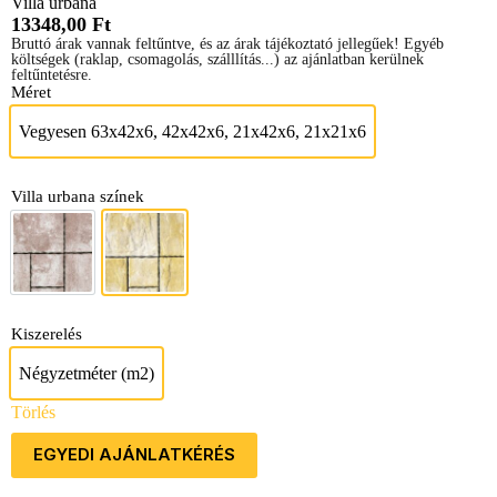
Villa urbana
13348,00
Ft
Bruttó árak vannak feltűntve, és az árak tájékoztató jellegűek! Egyéb
költségek (raklap, csomagolás, szálllítás...) az ajánlatban kerülnek
feltűntetésre.
Méret
Vegyesen 63x42x6, 42x42x6, 21x42x6, 21x21x6
Vegyesen 63x42x6, 42x42x6, 21x42x6, 2
Villa urbana színek
Barna-fehér
Sárga-fehér
Kiszerelés
Négyzetméter (m2)
Négyzetméter (m2)
Törlés
EGYEDI AJÁNLATKÉRÉS