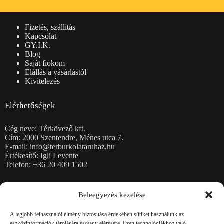
Fizetés, szállítás
Kapcsolat
GY.I.K.
Blog
Saját fiókom
Elállás a vásárlástól
Kivitelezés
Elérhetőségek
Cég neve: Térkövező kft.
Cím: 2000 Szentendre, Ménes utca 7.
E-mail: info@terburkolataruhaz.hu
Értékesítő: Igli Levente
Telefon: +36 20 409 1502
Térkövek
Beleegyezés kezelése
Burkolólapok
Kerti falazatok
A legjobb felhasználói élmény biztosítása érdekében sütiket használunk az
Kerítéskövek, fedlapok
eszközinformációk tárolására és/vagy elérésére. Ezen technológiákhoz való