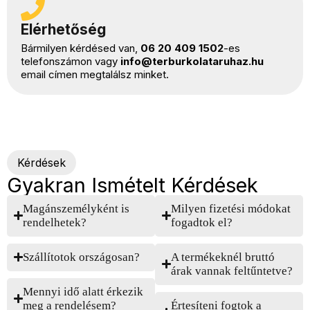
Elérhetőség
Bármilyen kérdésed van,
06 20 409 1502
-es
telefonszámon vagy
info@terburkolataruhaz.hu
email címen megtalálsz minket.
Kérdések
Gyakran Ismételt Kérdések
Magánszemélyként is
Milyen fizetési módokat
rendelhetek?
fogadtok el?
Szállítotok országosan?
A termékeknél bruttó
árak vannak feltűntetve?
Mennyi idő alatt érkezik
meg a rendelésem?
Értesíteni fogtok a